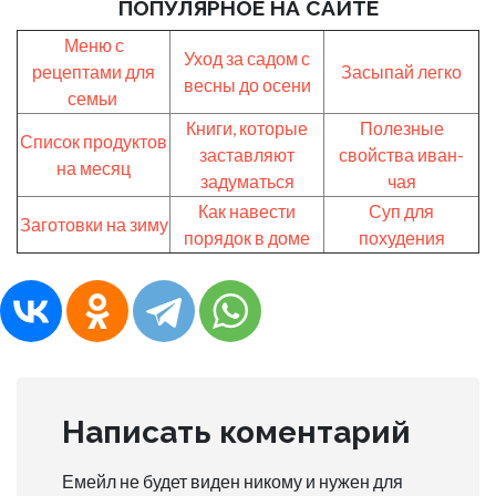
ПОПУЛЯРНОЕ НА САЙТЕ
Меню с
Уход за садом с
рецептами для
Засыпай легко
весны до осени
семьи
Книги, которые
Полезные
Список продуктов
заставляют
свойства иван-
на месяц
задуматься
чая
Как навести
Суп для
Заготовки на зиму
порядок в доме
похудения
Написать коментарий
Емейл не будет виден никому и нужен для