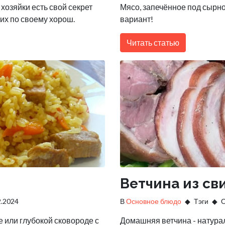
хозяйки есть свой секрет
Мясо, запечённое под сырно
их по своему хорош.
вариант!
Читать статью
Ветчина из св
2.2024
В
Основное блюдо
Тэги
О
е или глубокой сковороде с
Домашняя ветчина - натурал