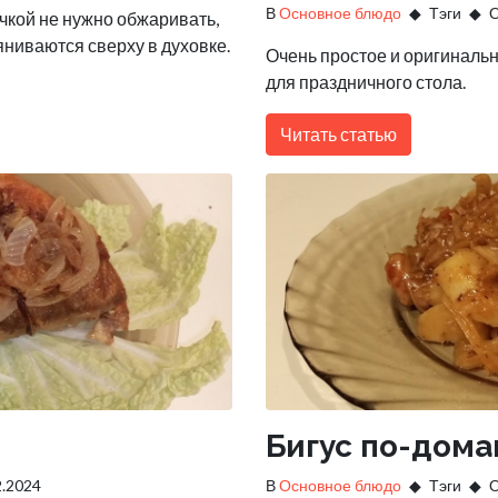
В
Основное блюдо
Тэги
О
кой не нужно обжаривать,
ниваются сверху в духовке.
Очень простое и оригиналь
для праздничного стола.
Читать статью
Бигус по-дом
2.2024
В
Основное блюдо
Тэги
О